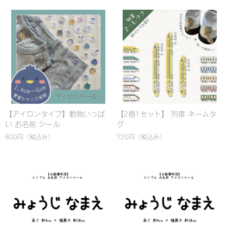
【アイロンタイプ】動物いっぱ
【2個1セット】 列車 ネームタ
い お名前 シール
グ
800円
（税込み）
720円
（税込み）