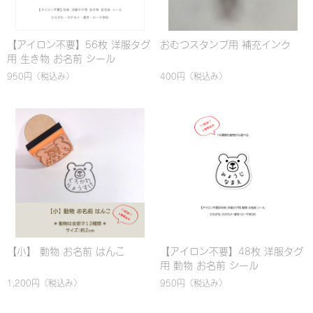
【アイロン不要】56枚 洋服タグ
おむつスタンプ用 補充インク
用 生き物 お名前 シール
950円
（税込み）
400円
（税込み）
【小】 動物 お名前 はんこ
【アイロン不要】48枚 洋服タグ
用 動物 お名前 シール
1,200円
（税込み）
950円
（税込み）