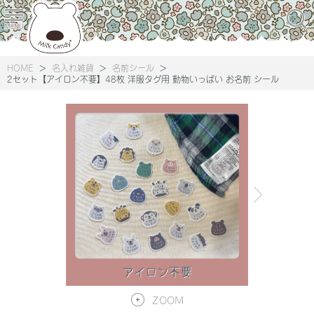
HOME
名入れ雑貨
名前シール
2セット【アイロン不要】48枚 洋服タグ用 動物いっぱい お名前 シール
ZOOM