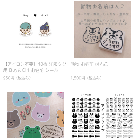
【アイロン不要】48枚 洋服タグ
動物 お名前 はんこ
用 Boy＆Girl お名前 シール
950円
（税込み）
1,500円
（税込み）