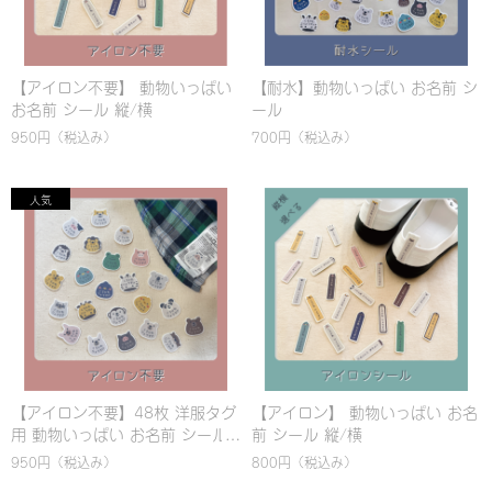
【アイロン不要】 動物いっぱい
【耐水】動物いっぱい お名前 シ
お名前 シール 縦/横
ール
950円
（税込み）
700円
（税込み）
【アイロン不要】48枚 洋服タグ
【アイロン】 動物いっぱい お名
用 動物いっぱい お名前 シール
前 シール 縦/横
950円
（税込み）
800円
（税込み）