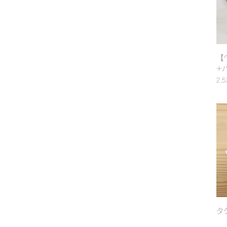
【
+
ア
2,
べ
カ
ハ
ド
｜
タ