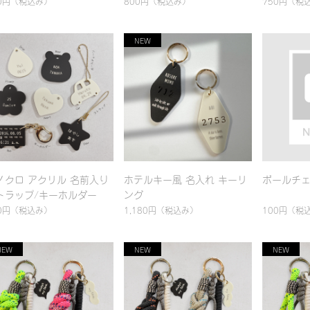
0円
（税込み）
800円
（税込み）
750円
（税
ノクロ アクリル 名前入り
ホテルキー風 名入れ キーリ
ボールチ
トラップ/キーホルダー
ング
0円
（税込み）
1,180円
（税込み）
100円
（税