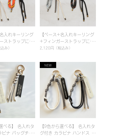
名入れキーリング
【ベース+名入れキーリング
ーストラップにも
+フィンガーストラップにも
セントチャーム
なるアクセントチャーム
税込み）
2,120円
（税込み）
べるカスタム！名入
(細)】選べるカスタム！名入
ラビナ バッグチャ
れ対応 カラビナ バッグチャ
ハンドストラップ｜
ーム & ハンドストラップ｜
ド編み｜シンプル｜
パラコード編み｜シンプル｜
カラフル
選べる】 名入れタ
【9色から選べる】 名入れタ
ラビナ バッグチャ
グ付き カラビナ ハンドスト