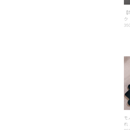
【
ク
35
モ
れ