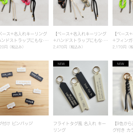
ベース+名入れキーリング
【ベース+名入れキーリング
【ベース+
ハンドストラップにもなる
+ハンドストラップにもなる
+フィンガ
クセントチャーム(太)】選
アクセントチャーム(細)】選
なるアク
520円
（税込み）
2,470円
（税込み）
2,170円
（
るカスタム！名入れ対応
べるカスタム！名入れ対応
(太)】選
ラビナ バッグチャーム &
カラビナ バッグチャーム &
れ対応 カ
ンドストラップ｜パラコー
ハンドストラップ｜パラコー
ーム & 
編み｜シンプル｜カラフル
ド編み｜シンプル｜カラフル
パラコー
おしゃれ
｜おしゃれ
カラフル
グ付け ピンバッジ
フライトタグ風 名入れ キー
【9色から
リング
グ付き カ