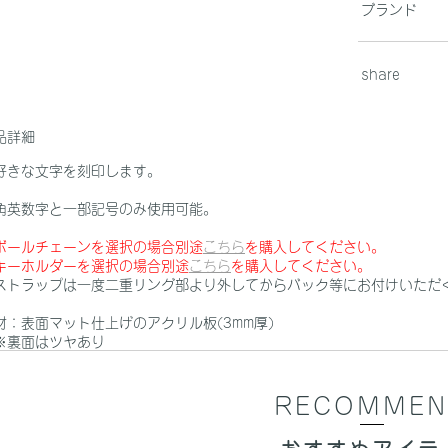
ブランド
share
品詳細
好きな文字を刻印します。
角英数字と一部記号のみ使用可能。
ボールチェーンを選択の場合別途
こちら
を購入してください。
キーホルダーを選択の場合別途
こちら
を購入してください。
ストラップは一度二重リング部より外してからバック等にお付けいただ
材：表面マット仕上げのアクリル板(3mm厚)
裏面はツヤあり
RECOMMEN