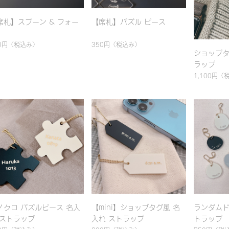
席札】スプーン & フォー
【席札】パズル ピース
0円
（税込み）
350円
（税込み）
ショップタ
ラップ
1,100円
（
ノクロ パズルピース 名入
【mini】ショップタグ風 名
ランダムド
 ストラップ
入れ ストラップ
トラップ