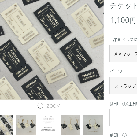
チケッ
1,100円
Type × Colo
パーツ
刻印：①(上部
ZOOM
刻印：②