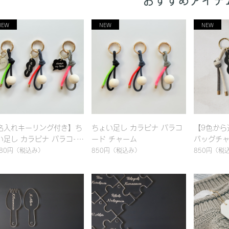
おすすめアイテ
名入れキーリング付き】ち
ちょい足し カラビナ パラコ
【9色から
い足し カラビナ パラコー
ード チャーム
バッグチ
 チャーム
編み｜シ
580円
（税込み）
850円
（税込み）
850円
（税
おしゃれ