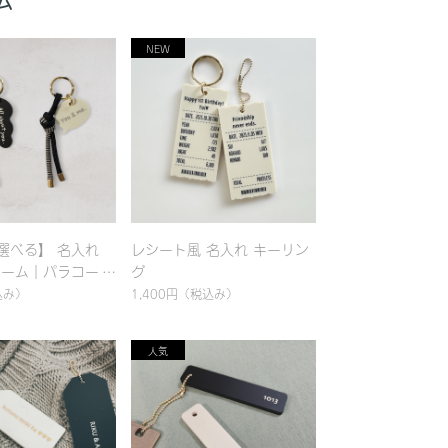
ム
選べる】 名入れ
レシート風 名入れ キーリン
ャーム｜パラコード
グ
ンプル｜カラフル｜
込み）
1,400円
（税込み）