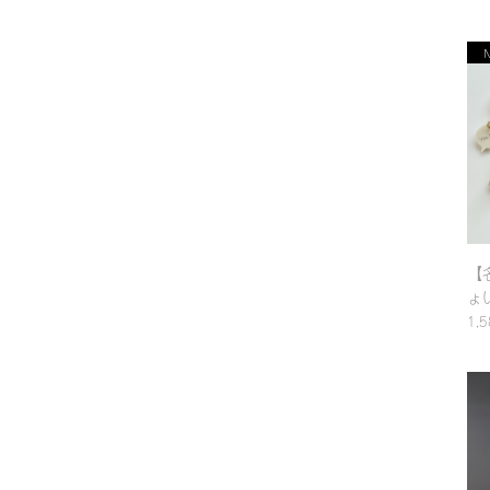
【
ょ
ド
1,