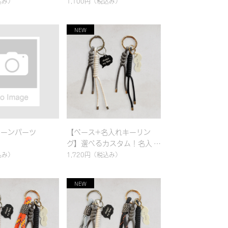
込み）
1,100円
（税込み）
ェーンパーツ
【ベース+名入れキーリン
グ】選べるカスタム！名入れ
対応 カラビナ バッグチャー
込み）
1,720円
（税込み）
ム & ハンドストラップ｜パ
ラコード編み｜シンプル｜カ
ラフル｜おしゃれ