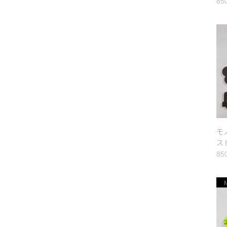
85
モ
ス
85