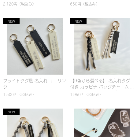
クセントチャーム(細)】選べるカ
2,120円
（税込み）
650円
（税込み）
スタム！名入れ対応 カラビナ バ
ッグチャーム & ハンドストラッ
プ｜パラコード編み｜シンプル
｜カラフル
フライトタグ風 名入れ キーリン
【9色から選べる】 名入れタグ
グ
付き カラビナ バッグチャーム｜
パラコード編み｜シンプル｜カ
1,500円
（税込み）
1,950円
（税込み）
ラフル｜おしゃれ