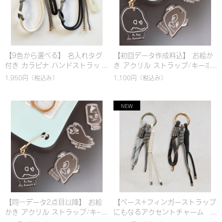
【9色から選べる】 名入れタグ
【初回データ作成料込】 お絵か
付き カラビナ ハンドストラップ
き アクリル ストラップ/キーホ
｜パラコード編み｜シンプル｜
ルダー
1,950円
（税込み）
1,100円
（税込み）
カラフル｜おしゃれ
【同一データ2点目以降】 お絵
【ベース+フィンガーストラップ
かき アクリル ストラップ/キー
にもなるアクセントチャーム
ホルダー
細)】選べるカスタム！名入れ対