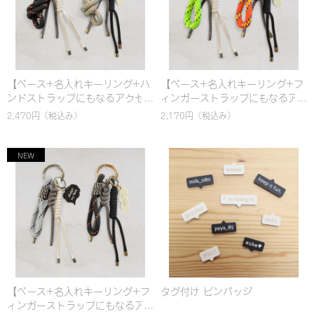
【ベース+名入れキーリング+ハ
【ベース+名入れキーリング+フ
ンドストラップにもなるアクセ
ィンガーストラップにもなるア
ントチャーム(細)】選べるカスタ
クセントチャーム(太)】選べるカ
2,470円
（税込み）
2,170円
（税込み）
ム！名入れ対応 カラビナ バッグ
スタム！名入れ対応 カラビナ バ
チャーム & ハンドストラップ｜
ッグチャーム & ハンドストラッ
パラコード編み｜シンプル｜カ
プ｜パラコード編み｜シンプル
ラフル｜おしゃれ
｜カラフル
【ベース+名入れキーリング+フ
タグ付け ピンバッジ
ィンガーストラップにもなるア