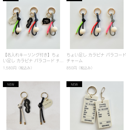
【名入れキーリング付き】ちょ
ちょい足し カラビナ パラコード
い足し カラビナ パラコード チ
チャーム
ャーム
1,580円
（税込み）
850円
（税込み）