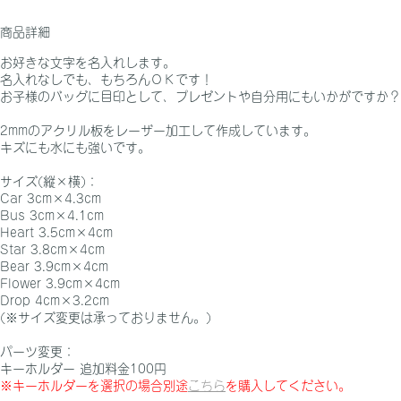
商品詳細
お好きな文字を名入れします。
名入れなしでも、もちろんＯＫです！
お子様のバッグに目印として、プレゼントや自分用にもいかがですか？
2mm
のアクリル板をレーザー加工して作成しています。
キズにも水にも強いです。
サイズ(縦
×
横)：
Car 3cm×4.3cm
Bus 3cm×4.1cm
Heart 3.5cm×4cm
Star 3.8cm×4cm
Bear 3.9cm×4cm
Flower 3.9cm×4cm
Drop 4cm×3.2cm
(※サイズ変更は承っておりません。)
パーツ変更：
キーホルダー
追加料金
100
円
※キーホルダーを選択の場合別途
こちら
を購入してください。