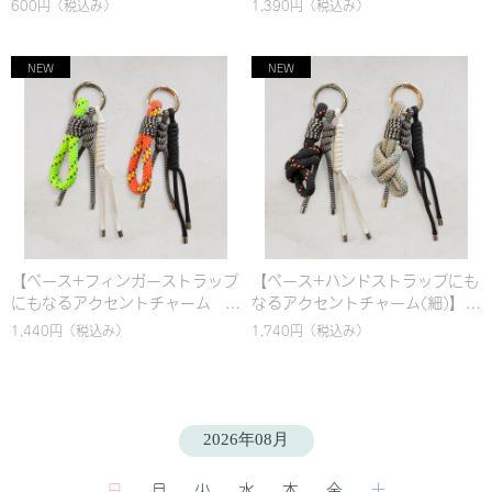
600円
（税込み）
1,390円
（税込み）
応 カラビナ バッグチャーム &
ハンドストラップ｜パラコード
編み｜シンプル｜カラフル｜お
しゃれ
【ベース+フィンガーストラップ
【ベース+ハンドストラップにも
にもなるアクセントチャーム
なるアクセントチャーム(細)】選
(太)】選べるカスタム！名入れ対
べるカスタム！名入れ対応 カラ
1,440円
（税込み）
1,740円
（税込み）
応 カラビナ バッグチャーム &
ビナ バッグチャーム & ハンドス
ハンドストラップ｜パラコード
トラップ｜パラコード編み｜シ
編み｜シンプル｜カラフル｜お
ンプル｜カラフル｜おしゃれ
しゃれ
2026年08月
日
月
火
水
木
金
土