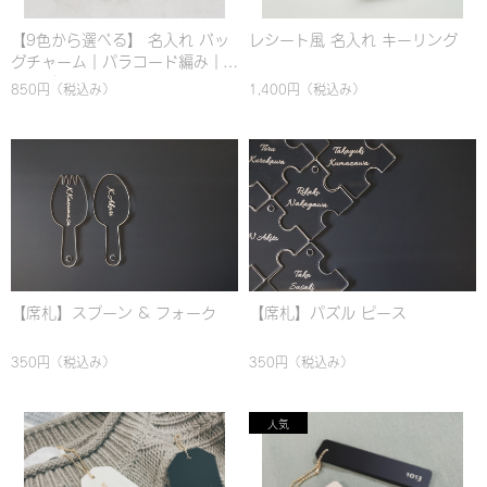
【9色から選べる】 名入れ バッ
レシート風 名入れ キーリング
グチャーム｜パラコード編み｜
シンプル｜カラフル｜おしゃれ
850円
（税込み）
1,400円
（税込み）
【席札】スプーン & フォーク
【席札】パズル ピース
350円
（税込み）
350円
（税込み）