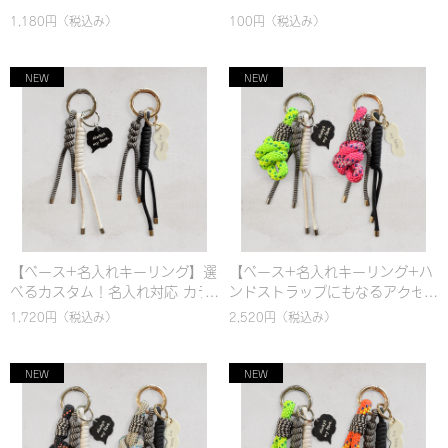
1,180円
（税込み）
100円
（税込み）
【ベース+名入れキーリング】選
【ベース+名入れキーリング+ハ
べるカスタム！名入れ対応 カラ
ンドストラップにもなるアクセ
ビナ バッグチャーム & ハンドス
ントチャーム(太)】選べるカスタ
1,720円
（税込み）
2,520円
（税込み）
トラップ｜パラコード編み｜シ
ム！名入れ対応 カラビナ バッグ
ンプル｜カラフル｜おしゃれ
チャーム & ハンドストラップ｜
パラコード編み｜シンプル｜カ
ラフル｜おしゃれ