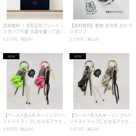
送料無料〈 手形足形プレート 〉
【送料無料】動物 お名前 おむつ
スタンプ不要 写真を撮って送る
スタンプ
だけ 実寸 名入れ
4,210円
（税込み）
3,700円
（税込み）
【ベース+名入れキーリング+ハ
【ベース+名入れキーリング+ハ
ンドストラップにもなるアクセ
ンドストラップにもなるアクセ
ントチャーム(太)】選べるカスタ
ントチャーム(細)】選べるカスタ
2,520円
（税込み）
2,470円
（税込み）
ム！名入れ対応 カラビナ バッグ
ム！名入れ対応 カラビナ バッグ