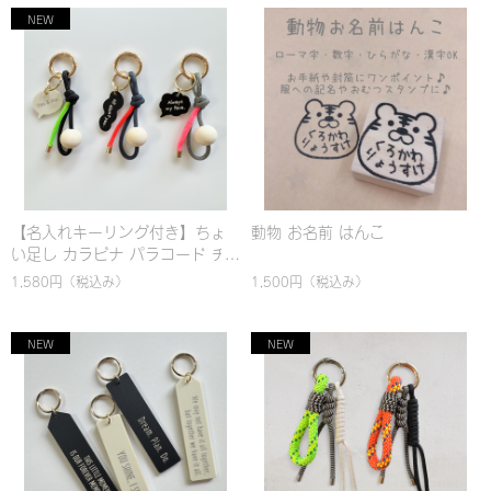
【名入れキーリング付き】ちょ
動物 お名前 はんこ
い足し カラビナ パラコード チ
ャーム
1,580円
（税込み）
1,500円
（税込み）