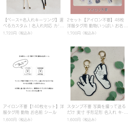
【ベース+名入れキーリング】選
2セット【アイロン不要】48枚
べるカスタム！名入れ対応 カラ
洋服タグ用 動物いっぱい お名前
ビナ バッグチャーム & ハンドス
シール
1,720円
（税込み）
1,700円
（税込み）
トラップ｜パラコード編み｜シ
ンプル｜カラフル｜おしゃれ
アイロン不要【140枚セット】洋
スタンプ不要 写真を撮って送る
服タグ用 動物 お名前 シール
だけ 実寸 手形足形 名入れ キー
ホルダー
1,600円
（税込み）
1,600円
（税込み）