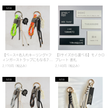
チャーム & ハンドストラップ｜
チャーム & ハンドストラップ｜
パラコード編み｜シンプル｜カ
パラコード編み｜シンプル｜カ
ラフル｜おしゃれ
ラフル｜おしゃれ
【ベース+名入れキーリング+フ
【3サイズから選べる】モノクロ
ィンガーストラップにもなるア
プレート 表札
クセントチャーム(太)】選べるカ
2,170円
（税込み）
2,140円
（税込み）
スタム！名入れ対応 カラビナ バ
ッグチャーム & ハンドストラッ
プ｜パラコード編み｜シンプル
｜カラフル