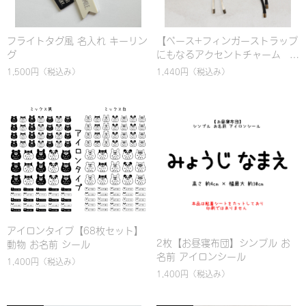
フライトタグ風 名入れ キーリン
【ベース+フィンガーストラップ
グ
にもなるアクセントチャーム
(太)】選べるカスタム！名入れ対
1,500円
（税込み）
1,440円
（税込み）
応 カラビナ バッグチャーム &
ハンドストラップ｜パラコード
編み｜シンプル｜カラフル｜お
しゃれ
アイロンタイプ【68枚セット】
2枚【お昼寝布団】シンプル お
動物 お名前 シール
名前 アイロンシール
1,400円
（税込み）
1,400円
（税込み）