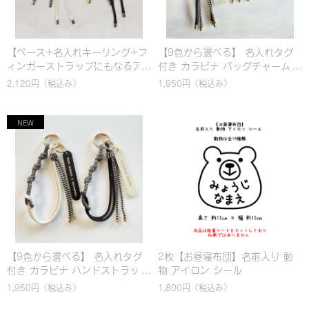
【ベース+名入れキーリング+フ
【9色から選べる】 名入れタグ
ィンガーストラップにもなるア
付き カラビナ バッグチャーム｜
クセントチャーム(細)】選べるカ
パラコード編み｜シンプル｜カ
2,120円
（税込み）
1,950円
（税込み）
スタム！名入れ対応 カラビナ バ
ラフル｜おしゃれ
ッグチャーム & ハンドストラッ
プ｜パラコード編み｜シンプル
｜カラフル
【9色から選べる】 名入れタグ
2枚【お昼寝布団】名前入り 動
付き カラビナ ハンドストラップ
物 アイロン シール
｜パラコード編み｜シンプル｜
1,950円
（税込み）
1,800円
（税込み）
カラフル｜おしゃれ