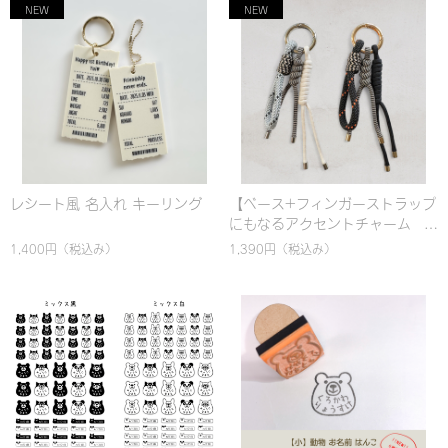
レシート風 名入れ キーリング
【ベース+フィンガーストラップ
にもなるアクセントチャーム
細)】選べるカスタム！名入れ対
1,400円
（税込み）
1,390円
（税込み）
応 カラビナ バッグチャーム &
ハンドストラップ｜パラコード
編み｜シンプル｜カラフル｜お
しゃれ