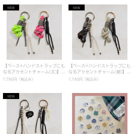
【ベース+ハンドストラップにも
【ベース+ハンドストラップにも
なるアクセントチャーム(太)】選
なるアクセントチャーム(細)】選
べるカスタム！名入れ対応 カラ
べるカスタム！名入れ対応 カラ
1,790円
（税込み）
1,740円
（税込み）
ビナ バッグチャーム & ハンドス
ビナ バッグチャーム & ハンドス
トラップ｜パラコード編み｜シ
トラップ｜パラコード編み｜シ
ンプル｜カラフル｜おしゃれ
ンプル｜カラフル｜おしゃれ