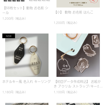
【68枚セット】動物 お名前 シ
【小】 動物 お名前 はんこ
ール
1,200円
（税込み）
1,200円
（税込み）
ホテルキー風 名入れ キーリング
【初回データ作成料込】 お絵か
き アクリル ストラップ/キーホ
ルダー
1,180円
（税込み）
1,100円
（税込み）